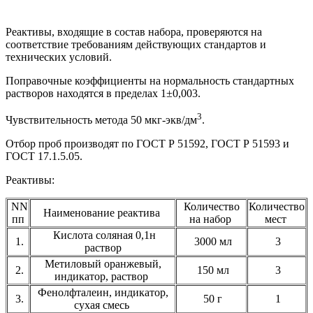
Реактивы, входящие в состав набора, проверяются на
соответствие требованиям действующих стандартов и
технических условий.
Поправочные коэффициенты на нормальность стандартных
растворов находятся в пределах 1±0,003.
3
Чувствительность метода 50 мкг-экв/дм
.
Отбор проб производят по ГОСТ Р 51592, ГОСТ Р 51593 и
ГОСТ 17.1.5.05.
Реактивы:
NN
Количество
Количество
Наименование реактива
пп
на набор
мест
Кислота соляная 0,1н
1.
3000 мл
3
раствор
Метиловый оранжевый,
2.
150 мл
3
индикатор, раствор
Фенолфталеин, индикатор,
3.
50 г
1
сухая смесь